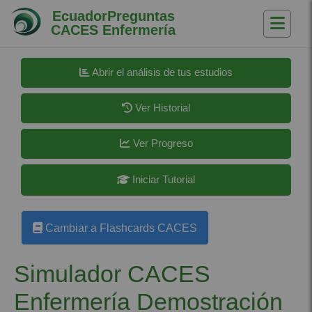
Saltar al contenido principal
EcuadorPreguntas
CACES Enfermería
Requisitos de finalización
Abrir el análisis de tus estudios
Ver Historial
Ver Progreso
Iniciar Tutorial
Cambiar a Flashcards CACES
Simulador CACES
Enfermería Demostración