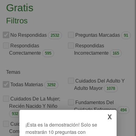
Gratis
Filtros
No Respondidas
Preguntas Marcadas
2532
91
Respondidas
Respondidas
Correctamente
Incorrectamente
595
165
Temas
Temas
Cuidados Del Adulto Y
Todas Materias
3292
Adulto Mayor
1078
Cuidados De La Mujer;
Fundamentos Del
Recién Nacido Y Niño
Cuidado Enfermero
494
932
X
Cuidado Familiar
Bases Educativas
Comunitario E Intercultural
Administrativas