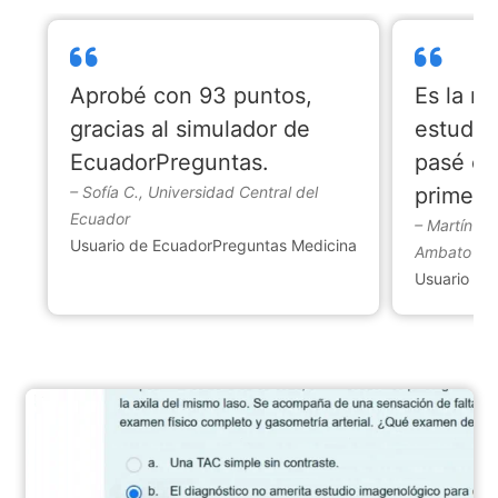
Aprobé con 93 puntos,
Es la m
gracias al simulador de
estudia
EcuadorPreguntas.
pasé el
– Sofía C., Universidad Central del
primera
Ecuador
– Martín R.
Usuario de EcuadorPreguntas Medicina
Ambato
Usuario de