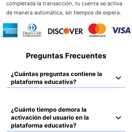
completada la transacción, tu cuenta se activa
de manera automática, sin tiempos de espera.
Preguntas Frecuentes
¿Cuántas preguntas contiene la
plataforma educativa?
La plataforma educativa contiene más de
3700+ preguntas tomadas en el examen
¿Cuánto tiempo demora la
CACES en los últimos 10 años. Cada
activación del usuario en la
respuesta tiene una justificación elaborada
plataforma educativa?