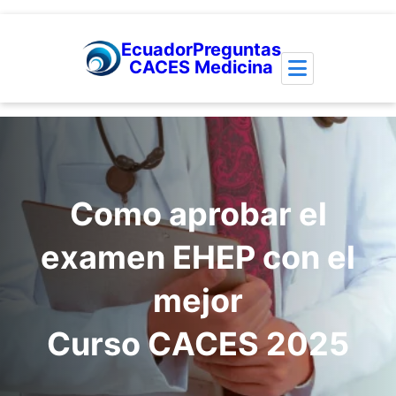
Saltar
EcuadorPreguntas
al
CACES Medicina
contenido
Como aprobar el
examen EHEP con el
mejor
Curso CACES 2025